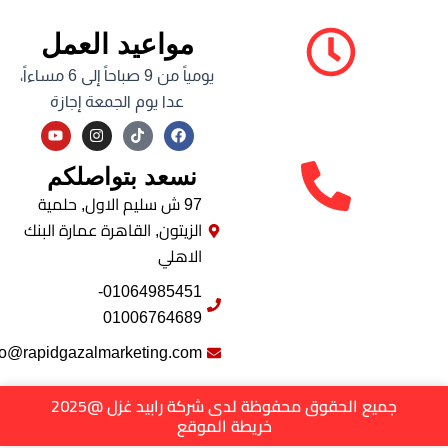
مواعيد العمل
يومياً من 9 صباحاً إلى 6 مساءاً،
عدا يوم الجمعة إجازة
Y
I
F
o
n
a
u
s
c
نسعد بتواصلكم
t
t
e
u
a
b
b
g
o
97 ش سليم الاول, حلمية
e
r
o
الزيتون, القاهرة عمارة البنك
a
k
m
الاهلي
01064985451-
01006764689
info@rapidgazalmarketing.com
جميع الحقوق محفوظة لدى شركة رابيد غزل @2025
خريطة الموقع