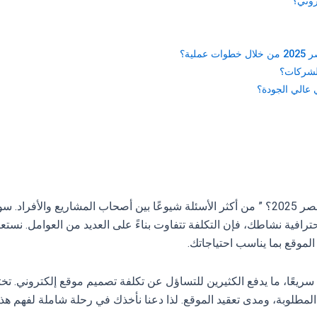
روني؟
ية؟
الشركات؟
 عالي الجودة؟
أصبح سؤال “ما هي تكلفة إنشاء موقع إلكتروني في مصر 2025؟ ” من أكثر الأسئلة شيوعًا بين أصحاب المشاريع والأف
افية نشاطك، فإن التكلفة تتفاوت بناءً على العديد من العوامل. نست
لموقع بما يناسب احتياجاتك.
ا سريعًا، ما يدفع الكثيرين للتساؤل عن تكلفة تصميم موقع إلكتروني. تخ
 المطلوبة، ومدى تعقيد الموقع. لذا دعنا نأخذك في رحلة شاملة لفهم هذه