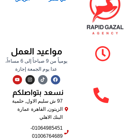
مواعيد العمل
يومياً من 9 صباحاً إلى 6 مساءاً،
عدا يوم الجمعة إجازة
Y
I
F
o
n
a
u
s
c
نسعد بتواصلكم
t
t
e
u
a
b
b
g
o
97 ش سليم الاول, حلمية
e
r
o
الزيتون, القاهرة عمارة
a
k
m
البنك الاهلي
01064985451-
01006764689