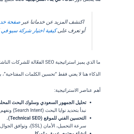
اكتشف المزيد عن خدماتنا عبر
صفحة خدمات B2B SEO ف
أو تعرف على
كيفية اختيار شركة سيو في 
ما الذي يميز استراتيجية SEO الفعّالة للشركات الناشئة؟
الذكاء هنا لا يعني فقط “تحسين الكلمات المفتاحية”
أهم عناصر الاستراتيجية:
تحليل الجمهور السعودي وسلوك البحث المحل
نبدأ بتحديد نوايا البحث (Search Intent) ونفهم كيف يبحث العميل السعودي عن المنتجات والخدمات.
التحسين الفني للموقع (Technical SEO).
سرعة التحميل، الأمان (SSL)، وتوافق الجوال كلها عناصر تؤثر مباشرة في الترتيب.
إنشاء محتوى عميق ومُهيكل.