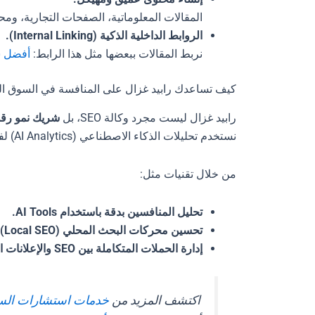
المقالات المعلوماتية، الصفحات التجارية، ومحتوى B2B كلها تُستخدم لبناء ثقة جوجل في
الروابط الداخلية الذكية (Internal Linking).
نربط المقالات ببعضها مثل هذا الرابط:
أفضل شركات O
كيف تساعدك رابيد غزال على المنافسة في السوق ا
رابيد غزال ليست مجرد وكالة SEO، بل
شريك نمو رق
نستخدم تحليلات الذكاء الاصطناعي (AI Analytics) لفهم البيانات وتحويلها إلى قرارات عملية تعزز ترتيب موقعك في جوجل.
من خلال تقنيات مثل:
تحليل المنافسين بدقة باستخدام AI Tools.
تحسين محركات البحث المحلي (Local SEO)
إدارة الحملات المتكاملة بين SEO والإعلانات المدفوعة (PPC Integration).
اكتشف المزيد من
خدمات استشارات السي