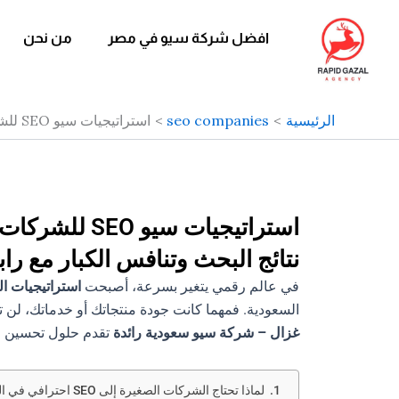
خطي
لى
افضل شركة سيو في مصر
من نحن
لمحتوى
الرئيسية
seo companies
استراتيجيات سيو SEO للشركات الصغيرة والناشئة في السعودية – كيف تتصدر نتائج البحث وتنافس الكبار مع رابيد غزال
استراتيجيات 
نتائج البحث وتنافس الكبار مع راب
في عالم رقمي يتغير بسرعة، أصبحت
استراتيجيات السيو
السعودية. فمهما كانت جودة منتجاتك أو خدماتك، لن ت
غزال – شركة سيو سعودية رائدة
تقدم حلول تحسين مح
لماذا تحتاج الشركات الصغيرة إلى SEO احترافي في السعودية؟