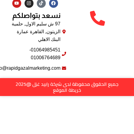
Y
I
F
o
n
a
u
s
c
نسعد بتواصلكم
t
t
e
u
a
b
b
g
o
97 ش سليم الاول, حلمية
e
r
o
الزيتون, القاهرة عمارة
a
k
m
البنك الاهلي
01064985451-
01006764689
info@rapidgazalmarketing.com
جميع الحقوق محفوظة لدى شركة رابيد غزل @2025
خريطة الموقع