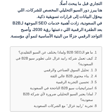
التجاري قبل ما يبحث أصلًا.
هنا يبرز دور السيو التحليلي المخصص للشركات، اللي
بيحوّل البيانات إلى قرارات تسويقية ذكية.
في السعودية، زادت أهمية خدمات SEO الموجهة لـB2B
بعد الطفرة الرقمية اللي دعمتها رؤية 2030، وأصبح
التواجد الرقمي جزءًا من البنية الأساسية لنمو أي مؤسسة.
ما هو الـB2B SEO ولماذا يختلف عن السيو التقليدي؟
كيف تعمل شركة رابيد غزال على تطوير سيو B2B في
السعودية؟
1. تحليل السوق الصناعي والرقمي
2. بناء محتوى B2B عالي الثقة
3. تحسين التجربة الرقمية
استراتيجيات سيو B2B الناجحة في السعودية
لماذا يعتبر السيو التحليلي ضرورة لأي شركة B2B
سعودية؟
تجربة “رابيد غزال” مع الشركات السعودية