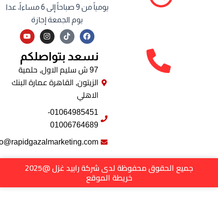
يومياً من 9 صباحاً إلى 6 مساءاً، عدا
يوم الجمعة إجازة
Y
I
F
o
n
a
u
s
c
نسعد بتواصلكم
t
t
e
u
a
b
b
g
o
97 ش سليم الاول, حلمية
e
r
o
الزيتون, القاهرة عمارة البنك
a
k
m
الاهلي
01064985451-
01006764689
info@rapidgazalmarketing.com
جميع الحقوق محفوظة لدى شركة رابيد غزل @2025
خريطة الموقع