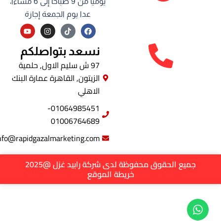
يومياً من 9 صباحاً إلى 6 مساءاً،
عدا يوم الجمعة إجازة
Y
I
F
o
n
a
u
s
c
t
t
e
نسعد بتواصلكم
u
a
b
b
g
o
97 ش سليم الاول, حلمية
e
r
o
الزيتون, القاهرة عمارة البنك
a
k
m
الاهلي
01064985451-
01006764689
info@rapidgazalmarketing.com
جميع الحقوق محفوظة لدى شركة رابيد غزل @2025
خريطة الموقع