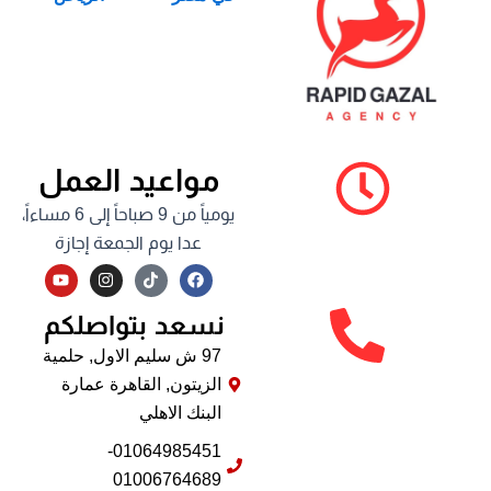
مواعيد العمل
يومياً من 9 صباحاً إلى 6 مساءاً،
عدا يوم الجمعة إجازة
Y
I
F
o
n
a
u
s
c
نسعد بتواصلكم
t
t
e
u
a
b
b
g
o
97 ش سليم الاول, حلمية
e
r
o
الزيتون, القاهرة عمارة
a
k
m
البنك الاهلي
01064985451-
01006764689