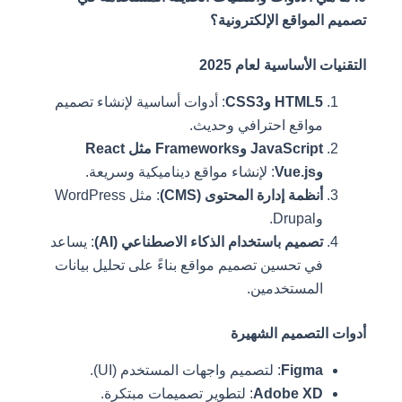
تصميم المواقع الإلكترونية؟
التقنيات الأساسية لعام 2025
HTML5 وCSS3
: أدوات أساسية لإنشاء تصميم
مواقع احترافي وحديث.
JavaScript وFrameworks مثل React
وVue.js
: لإنشاء مواقع ديناميكية وسريعة.
أنظمة إدارة المحتوى (CMS)
: مثل WordPress
وDrupal.
تصميم باستخدام الذكاء الاصطناعي (AI)
: يساعد
في تحسين تصميم مواقع بناءً على تحليل بيانات
المستخدمين.
أدوات التصميم الشهيرة
Figma
: لتصميم واجهات المستخدم (UI).
Adobe XD
: لتطوير تصميمات مبتكرة.