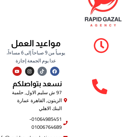
مواعيد العمل
يومياً من 9 صباحاً إلى 6 مساءاً،
عدا يوم الجمعة إجازة
Y
I
F
o
n
a
u
s
c
t
t
e
نسعد بتواصلكم
u
a
b
b
g
o
97 ش سليم الاول, حلمية
e
r
o
الزيتون, القاهرة عمارة
a
k
m
البنك الاهلي
01064985451-
01006764689