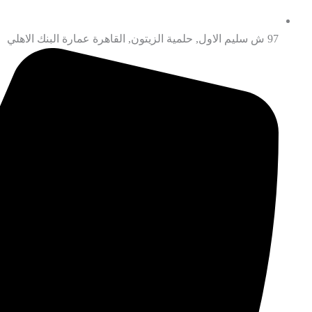
97 ش سليم الاول, حلمية الزيتون, القاهرة عمارة البنك الاهلي