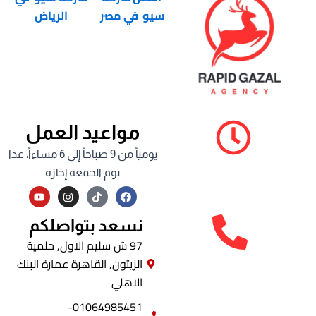
سيو في مصر
الرياض
مواعيد العمل
يومياً من 9 صباحاً إلى 6 مساءاً، عدا
يوم الجمعة إجازة
Y
I
F
o
n
a
u
s
c
t
t
e
نسعد بتواصلكم
u
a
b
b
g
o
97 ش سليم الاول, حلمية
e
r
o
الزيتون, القاهرة عمارة البنك
a
k
m
الاهلي
01064985451-