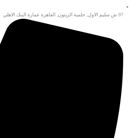
97 ش سليم الاول, حلمية الزيتون, القاهرة عمارة البنك الاهلي