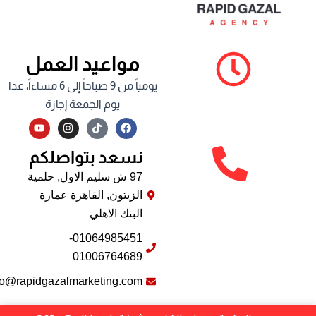
مواعيد العمل
يومياً من 9 صباحاً إلى 6 مساءاً، عدا
يوم الجمعة إجازة
Y
I
F
o
n
a
u
s
c
نسعد بتواصلكم
t
t
e
u
a
b
b
g
o
97 ش سليم الاول, حلمية
e
r
o
الزيتون, القاهرة عمارة
a
k
m
البنك الاهلي
01064985451-
01006764689
info@rapidgazalmarketing.com