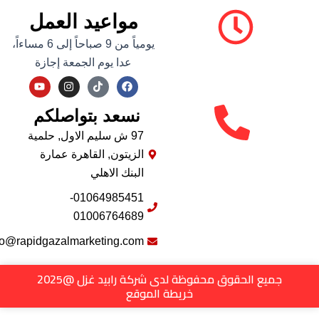
مواعيد العمل
يومياً من 9 صباحاً إلى 6 مساءاً،
عدا يوم الجمعة إجازة
Y
I
F
o
n
a
u
s
c
نسعد بتواصلكم
t
t
e
u
a
b
b
g
o
97 ش سليم الاول, حلمية
e
r
o
الزيتون, القاهرة عمارة
a
k
m
البنك الاهلي
01064985451-
01006764689
info@rapidgazalmarketing.com
جميع الحقوق محفوظة لدى شركة رابيد غزل @2025
خريطة الموقع