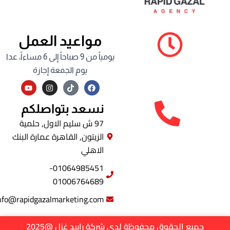
مواعيد العمل
يومياً من 9 صباحاً إلى 6 مساءاً، عدا
يوم الجمعة إجازة
Y
I
F
o
n
a
u
s
c
t
t
e
نسعد بتواصلكم
u
a
b
b
g
o
97 ش سليم الاول, حلمية
e
r
o
الزيتون, القاهرة عمارة البنك
a
k
m
الاهلي
01064985451-
01006764689
info@rapidgazalmarketing.com
جميع الحقوق محفوظة لدى شركة رابيد غزل @2025