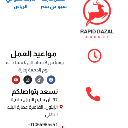
سيو في مصر
الرياض
مواعيد العمل
يومياً من 9 صباحاً إلى 6 مساءاً، عدا
يوم الجمعة إجازة
Y
I
F
o
n
a
u
s
c
t
t
e
نسعد بتواصلكم
u
a
b
b
g
o
97 ش سليم الاول, حلمية
e
r
o
الزيتون, القاهرة عمارة البنك
a
k
m
الاهلي
01064985451-