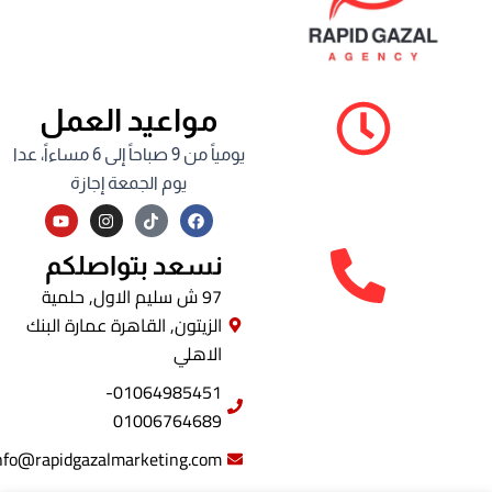
مواعيد العمل
يومياً من 9 صباحاً إلى 6 مساءاً، عدا
يوم الجمعة إجازة
Y
I
F
o
n
a
u
s
c
t
t
e
نسعد بتواصلكم
u
a
b
b
g
o
97 ش سليم الاول, حلمية
e
r
o
الزيتون, القاهرة عمارة البنك
a
k
m
الاهلي
01064985451-
01006764689
info@rapidgazalmarketing.com