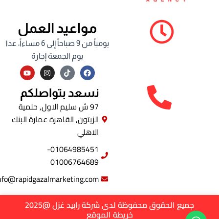
مواعيد العمل
يومياً من 9 صباحاً إلى 6 مساءاً، عدا
يوم الجمعة إجازة
Y
I
F
o
n
a
u
s
c
t
t
e
نسعد بتواصلكم
u
a
b
b
g
o
97 ش سليم الاول, حلمية
e
r
o
الزيتون, القاهرة عمارة البنك
a
k
m
الاهلي
01064985451-
01006764689
info@rapidgazalmarketing.com
جميع الحقوق محفوظة لدى شركة رابيد غزل @2025
خريطة الموقع