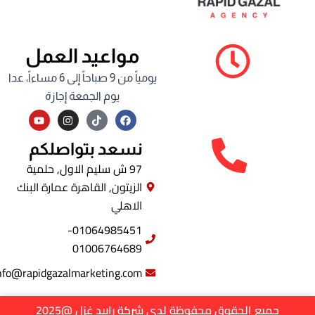
مواعيد العمل
يومياً من 9 صباحاً إلى 6 مساءاً، عدا
يوم الجمعة إجازة
Y
I
F
o
n
a
u
s
c
t
t
e
نسعد بتواصلكم
u
a
b
b
g
o
97 ش سليم الاول, حلمية
e
r
o
الزيتون, القاهرة عمارة البنك
a
k
m
الاهلي
01064985451-
01006764689
info@rapidgazalmarketing.com
جميع الحقوق محفوظة لدى شركة رابيد غزل @2025