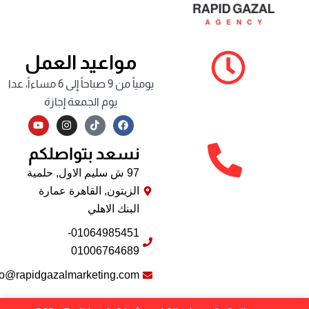
مواعيد العمل
يومياً من 9 صباحاً إلى 6 مساءاً، عدا
يوم الجمعة إجازة
Y
I
F
o
n
a
u
s
c
نسعد بتواصلكم
t
t
e
u
a
b
b
g
o
97 ش سليم الاول, حلمية
e
r
o
الزيتون, القاهرة عمارة
a
k
m
البنك الاهلي
01064985451-
01006764689
info@rapidgazalmarketing.com