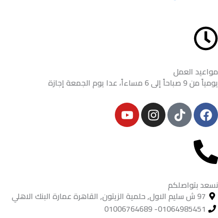
مواعيد العمل
يومياً من 9 صباحاً إلى 6 مساءاً، عدا يوم الجمعة إجازة
Y
I
F
o
n
a
u
s
c
t
t
e
u
a
b
b
g
o
e
r
o
نسعد بتواصلكم
a
k
97 ش سليم الاول, حلمية الزيتون, القاهرة عمارة البنك الاهلي
m
01064985451- 01006764689