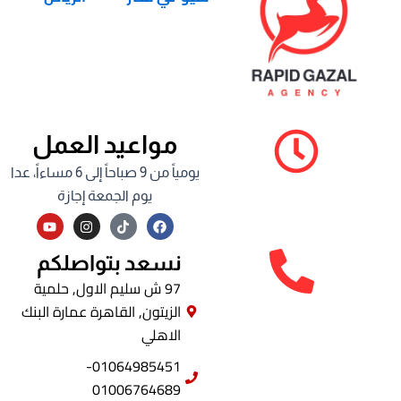
مواعيد العمل
يومياً من 9 صباحاً إلى 6 مساءاً، عدا
يوم الجمعة إجازة
Y
I
F
o
n
a
u
s
c
t
t
e
نسعد بتواصلكم
u
a
b
b
g
o
97 ش سليم الاول, حلمية
e
r
o
الزيتون, القاهرة عمارة البنك
a
k
m
الاهلي
01064985451-
01006764689