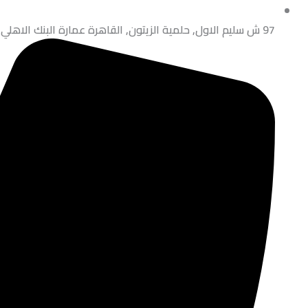
97 ش سليم الاول, حلمية الزيتون, القاهرة عمارة البنك الاهلي