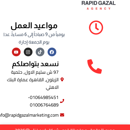
مواعيد العمل
يومياً من 9 صباحاً إلى 6 مساءاً، عدا
يوم الجمعة إجازة
Y
I
F
o
n
a
u
s
c
t
t
e
نسعد بتواصلكم
u
a
b
b
g
o
97 ش سليم الاول, حلمية
e
r
o
الزيتون, القاهرة عمارة البنك
a
k
m
الاهلي
01064985451-
01006764689
info@rapidgazalmarketing.com