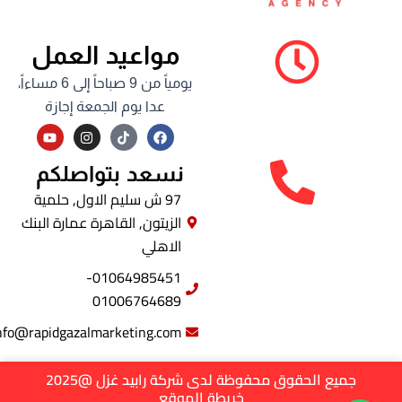
مواعيد العمل
يومياً من 9 صباحاً إلى 6 مساءاً،
عدا يوم الجمعة إجازة
Y
I
F
o
n
a
u
s
c
t
t
e
نسعد بتواصلكم
u
a
b
b
g
o
97 ش سليم الاول, حلمية
e
r
o
الزيتون, القاهرة عمارة البنك
a
k
m
الاهلي
01064985451-
01006764689
info@rapidgazalmarketing.com
جميع الحقوق محفوظة لدى شركة رابيد غزل @2025
خريطة الموقع