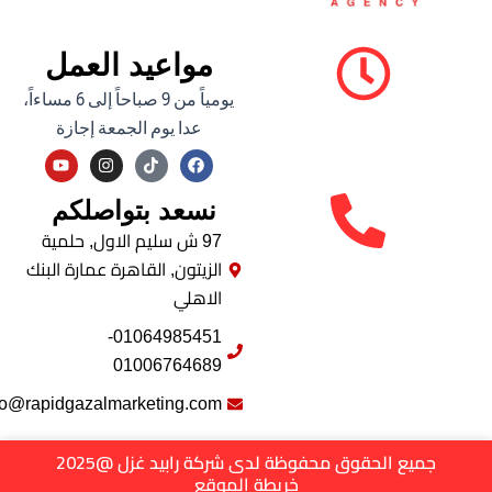
مواعيد العمل
يومياً من 9 صباحاً إلى 6 مساءاً،
عدا يوم الجمعة إجازة
Y
I
F
o
n
a
u
s
c
نسعد بتواصلكم
t
t
e
u
a
b
b
g
o
97 ش سليم الاول, حلمية
e
r
o
الزيتون, القاهرة عمارة البنك
a
k
m
الاهلي
01064985451-
01006764689
info@rapidgazalmarketing.com
جميع الحقوق محفوظة لدى شركة رابيد غزل @2025
خريطة الموقع