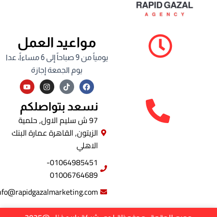
مواعيد العمل
يومياً من 9 صباحاً إلى 6 مساءاً، عدا
يوم الجمعة إجازة
Y
I
F
o
n
a
u
s
c
t
t
e
نسعد بتواصلكم
u
a
b
b
g
o
97 ش سليم الاول, حلمية
e
r
o
الزيتون, القاهرة عمارة البنك
a
k
m
الاهلي
01064985451-
01006764689
info@rapidgazalmarketing.com