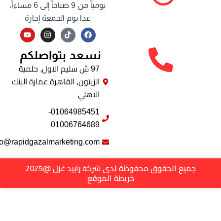
يومياً من 9 صباحاً إلى 6 مساءاً،
عدا يوم الجمعة إجازة
Y
I
F
o
n
a
u
s
c
نسعد بتواصلكم
t
t
e
u
a
b
b
g
o
97 ش سليم الاول, حلمية
e
r
o
الزيتون, القاهرة عمارة البنك
a
k
m
الاهلي
01064985451-
01006764689
info@rapidgazalmarketing.com
جميع الحقوق محفوظة لدى شركة رابيد غزل @2025
خريطة الموقع