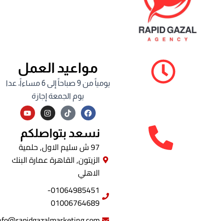
مواعيد العمل
يومياً من 9 صباحاً إلى 6 مساءاً، عدا
يوم الجمعة إجازة
Y
I
F
o
n
a
u
s
c
t
t
e
نسعد بتواصلكم
u
a
b
b
g
o
97 ش سليم الاول, حلمية
e
r
o
الزيتون, القاهرة عمارة البنك
a
k
m
الاهلي
01064985451-
01006764689
info@rapidgazalmarketing.com