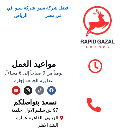
افضل شركة سيو
شركة سيو في
في مصر
الرياض
مواعيد العمل
يومياً من 9 صباحاً إلى 6 مساءاً،
عدا يوم الجمعة إجازة
Y
I
F
o
n
a
u
s
c
نسعد بتواصلكم
t
t
e
u
a
b
b
g
o
97 ش سليم الاول, حلمية
e
r
o
الزيتون, القاهرة عمارة
a
k
m
البنك الاهلي