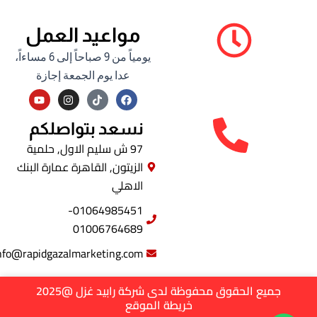
مواعيد العمل
يومياً من 9 صباحاً إلى 6 مساءاً،
عدا يوم الجمعة إجازة
Y
I
F
o
n
a
u
s
c
t
t
e
نسعد بتواصلكم
u
a
b
b
g
o
97 ش سليم الاول, حلمية
e
r
o
الزيتون, القاهرة عمارة البنك
a
k
m
الاهلي
01064985451-
01006764689
info@rapidgazalmarketing.com
جميع الحقوق محفوظة لدى شركة رابيد غزل @2025
خريطة الموقع