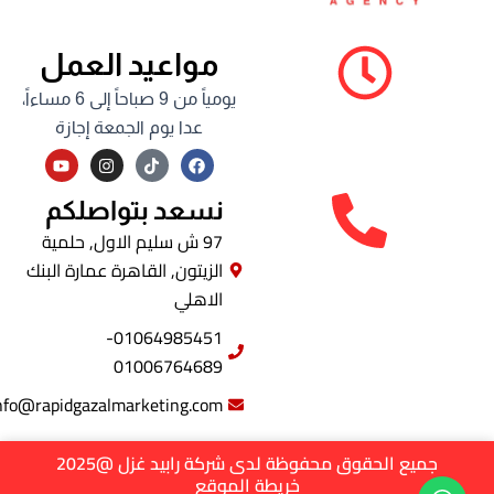
مواعيد العمل
يومياً من 9 صباحاً إلى 6 مساءاً،
عدا يوم الجمعة إجازة
Y
I
F
o
n
a
u
s
c
t
t
e
نسعد بتواصلكم
u
a
b
b
g
o
97 ش سليم الاول, حلمية
e
r
o
الزيتون, القاهرة عمارة البنك
a
k
m
الاهلي
01064985451-
01006764689
info@rapidgazalmarketing.com
جميع الحقوق محفوظة لدى شركة رابيد غزل @2025
خريطة الموقع