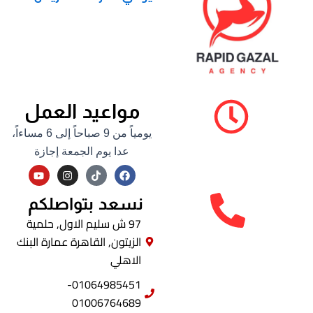
مواعيد العمل
يومياً من 9 صباحاً إلى 6 مساءاً،
عدا يوم الجمعة إجازة
Y
I
F
o
n
a
u
s
c
t
t
e
نسعد بتواصلكم
u
a
b
b
g
o
97 ش سليم الاول, حلمية
e
r
o
الزيتون, القاهرة عمارة البنك
a
k
m
الاهلي
01064985451-
01006764689