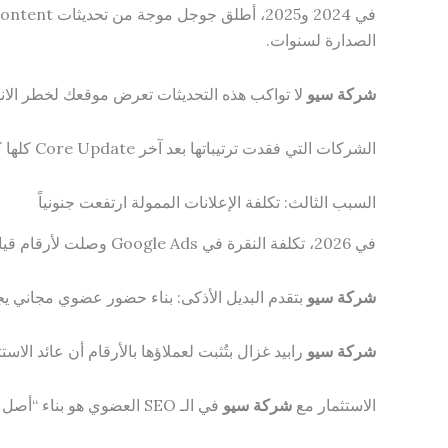
الصدارة لسنوات.
شركة سيو
لا تواكب هذه التحديثات تعرض موقعك لخطر الانه
الشركات التي فقدت ترتيباتها بعد آخر Core Update كلها كانت تشتغل إما بدون
السبب الثالث: تكلفة الإعلانات الممولة ارتفعت جنونياً
في 2026، تكلفة النقرة في Google Ads وصلت لأرقام قياسية في قطاعات كثيرة. شركات الخدمات الطبية، العقارات، والتعليم بتدفع عشرات الجنيهات على كل نقرة واحدة.
شركة سيو
بتقدم البديل الأذكى: بناء حضور عضوي مجاني يجلب
شركة سيو
رابيد غزال بتُثبت لعملاؤها بالأرقام أن عائد الاستثمار في السيو يتجاوز 300% مقارنة 
الاستثمار مع
شركة سيو
في الـ SEO العضوي هو بناء “أصل رقمي” — لا تتوقف عائداته عند توقف الدفع.