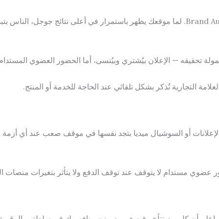
ناجحة مش بس بتجيب زيارات — بتبني Brand Authority. لما موقعك يظهر باستمرار في أعلى
ممولة تحقيقه — الإعلان بيُشتري وبيُنسى، أما الحضور العضوي المستد
لامة التجارية تُذكر بشكل تلقائي عند الحاجة للخدمة أو المنتج.
جاهل الـ SEO وتعتمد فقط على الإعلانات أو السوشيال ميديا بتجد نفسها في موقف صعب عن
 عضوي مستدام لا يتوقف عند توقف الدفع ولا يتأثر بتغيرات منصات ال
اعلم أن كل يوم تتأخر فيه هو يوم يبنيه منافسوك في سلطتهم الرقمية.