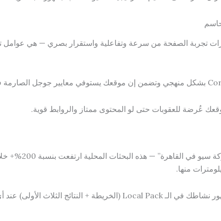
2 أكد رسمياً أن Core Web Vitals — مؤشرات تجربة الصفحة من سرعة وتفاعلية واستقرار بصر
قعك عُرضة للعقوبات حتى لو المحتوى ممتاز والروابط قوية.
قاهرة” — هذه البحثات المحلية ارتفعت بنسبة 200%+ خلال 3 سنوات.
لومترات منها.