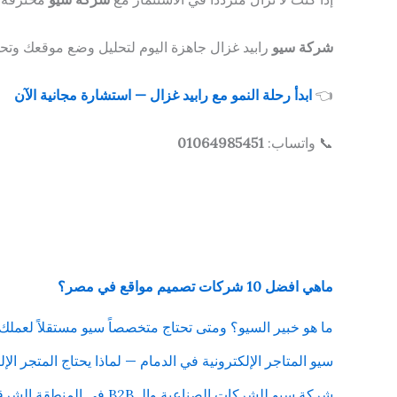
شركة سيو
رابيد غزال جاهزة اليوم لتحليل وضع موقعك وتحد
👈
ابدأ رحلة النمو مع رابيد غزال — استشارة مجانية الآن
📞 واتساب:
01064985451
ماهي افضل 10 شركات تصميم مواقع في مصر؟
ما هو خبير السيو؟ ومتى تحتاج متخصصاً سيو مستقلاً لعملك
سيو المتاجر الإلكترونية في الدمام — لماذا يحتاج المتجر الإلكتر
شركة سيو للشركات الصناعية والـ B2B في المنطقة الشرقية — استراتيجية مختلفة لتحقيق نتائج حقيقية