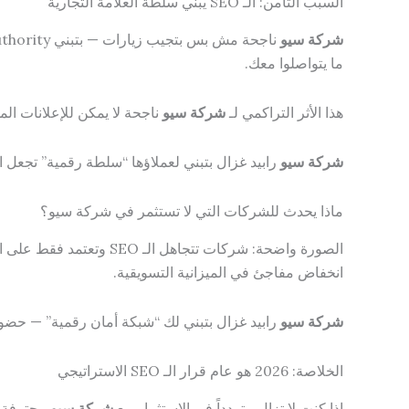
السبب الثامن: الـ SEO يبني سلطة العلامة التجارية
شركة سيو
ما يتواصلوا معك.
هذا الأثر التراكمي لـ
شركة سيو
ناجحة لا يمكن للإعلانات ال
شركة سيو
رابيد غزال بتبني لعملاؤها “سلطة رقمية” تجعل الع
ماذا يحدث للشركات التي لا تستثمر في شركة سيو؟
الصورة واضحة: شركات تت
انخفاض مفاجئ في الميزانية التسويقية.
شركة سيو
رابيد غزال بتبني لك “شبكة أمان رقمية” — حضور
الخلاصة: 2026 هو عام قرار الـ SEO الاستراتيجي
إذا كنت لا تزال متردداً في الاستثمار مع
شركة سيو
محترفة، 