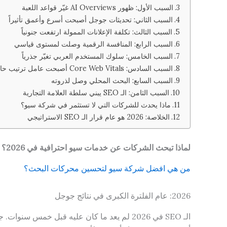
السبب الأول: ظهور AI Overviews غيّر قواعد اللعبة
السبب الثاني: تحديثات جوجل أصبحت أسرع وأعمق تأثيراً
السبب الثالث: تكلفة الإعلانات الممولة ارتفعت جنونياً
السبب الرابع: المنافسة الرقمية وصلت لمستوى قياسي
السبب الخامس: سلوك المستخدم العربي تغيّر جذرياً
السبب السادس: Core Web Vitals أصبحت عامل ترتيب حاسم
السبب السابع: البحث المحلي وصل لذروته
السبب الثامن: الـ SEO يبني سلطة العلامة التجارية
ماذا يحدث للشركات التي لا تستثمر في شركة سيو؟
الخلاصة: 2026 هو عام قرار الـ SEO الاستراتيجي
لماذا تبحث الشركات عن خدمات سيو احترافية في 2026؟ — والإجابة التي تغيّر استراتيجيتك كلياً
من هي افضل شركة سيو لتحسين محركات البحث؟
2026: عام الفلترة الكبرى في نتائج جوجل
الـ SEO في 2026 لم يعد ما كان عليه قبل خمس سنوات. جوجل أصبح أذكى، المستخدمون أكثر تطلباً، والمنافسة أشرس. في هذا الواقع، الحاجة إلى