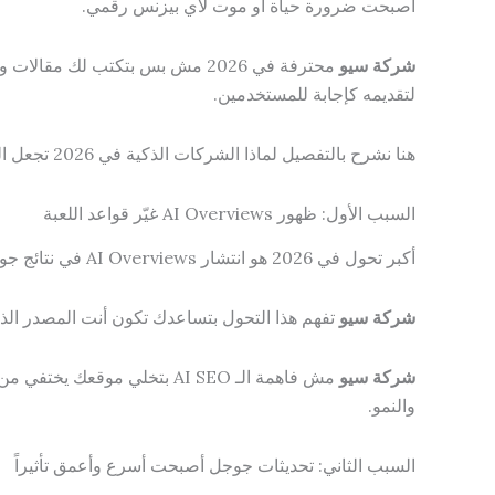
أصبحت ضرورة حياة أو موت لأي بيزنس رقمي.
شركة سيو
محترفة في 2026 مش بس بتكتب لك 
لتقديمه كإجابة للمستخدمين.
هنا نشرح بالتفصيل لماذا الشركات الذكية في 2026 تجعل البحث عن
السبب الأول: ظهور AI Overviews غيّر قواعد اللعبة
أكبر تحول في 2026 هو انتشار AI Overviews في نتائج جوجل — تلك الإجابات التلقائية التي تظهر أعلى النتائج وتقدم للمستخدم إجابة مباشرة دون الحاجة للنقر على أي رابط.
شركة سيو
تفهم هذا التحول بتساعدك تكون أنت المصدر الذي 
شركة سيو
مش فاهمة الـ AI SEO بتخلي موقعك يختفي من الخريطة حتى لو كان متصدراً قبل عام. الشركات اللي بتتعامل مع
والنمو.
السبب الثاني: تحديثات جوجل أصبحت أسرع وأعمق تأثيراً