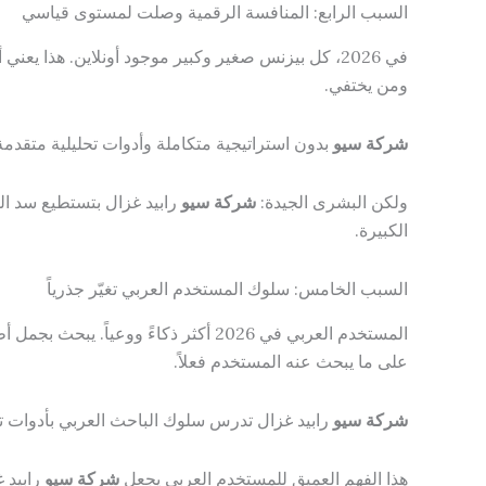
السبب الرابع: المنافسة الرقمية وصلت لمستوى قياسي
في 2026، كل بيزنس صغير وكبير موجود أونلاين. هذا يعني أن المنافسة على الصفحة الأولى أصعب من أي وقت مضى، وأن
ومن يختفي.
شركة سيو
بدون استراتيجية متكاملة وأدوات تحليلية متقد
ولكن البشرى الجيدة:
شركة سيو
رابيد غزال بتستطيع سد الف
الكبيرة.
السبب الخامس: سلوك المستخدم العربي تغيّر جذرياً
المستخدم العربي في 2026 أكثر ذكاءً ووعياً. يبحث بجمل أطول وأكثر تحديداً (Long-tail queries)، ويتوقع إجابات دقيقة وموثوقة.
على ما يبحث عنه المستخدم فعلاً.
شركة سيو
رابيد غزال تدرس سلوك الباحث العربي بأدوات ت
هذا الفهم العميق للمستخدم العربي يجعل
شركة سيو
رابيد 