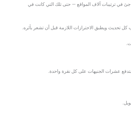
حديثات Helpful Content وCore Updates وLink Spam Updates أدت لانهيار مفاجئ في ترتيبات آلاف المواقع — حتى تلك التي كانت في
ل تحديث ويطبق الاحترازات اللازمة قبل أن تشعر بأثره.
ت.