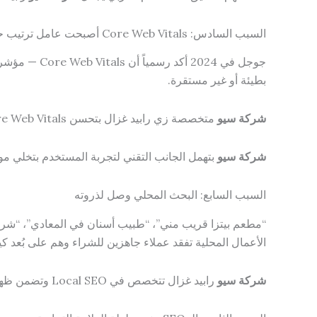
السبب السادس: Core Web Vitals أصبحت عامل ترتيب حاسم
جوجل في 024
بطيئة أو غير مستقرة.
شركة سيو
متخصصة زي رابيد غزال بتحسن Core Web Vitals بشكل منهجي وتضمن إن موقعك يستوفي معايير جوجل الصارمة في كل تحديث.
شركة سيو
بتهمل الجانب التقني لتجربة المستخدم بتخلي مو
السبب السابع: البحث المحلي وصل لذروته
“مطعم بيتزا قريب مني”، “طبيب أسنان في المعادي”، “شركة سيو في ال
الأعمال المحلية تفقد عملاء جاهزين للشراء وهم على بُعد كي
شركة سيو
رابيد غزال تتخصص في Local SEO وتضمن ظهور نشاطك في الـ Local Pack (الخريطة + النتائج الثلاث الأولى) عند أي بحث محلي ذي صلة.