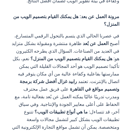
وكفاءة في بيئة تطوير الويب لضمان أفضل النتائج.
مرونة العمل عن بعد: هل يمكنك القيام بتصميم الويب من
المنزل؟
في عصرنا الحالي الذي يتسم بالتحول الرقمي المتسارع،
أصبح
العمل عن بُعد
ظاهرة منتشرة ومقبولة بشكل متزايد
في العديد من الصناعات. السؤال الذي يطرحه الكثيرون
هو:
هل يمكنك القيام بتصميم الويب من المنزل؟
نعم، بكل
تأكيد! تصميم الويب هو أحد المجالات القليلة التي يمكن
ممارستها بفاعلية وكفاءة عالية من أي مكان يتوفر فيه
اتصال بالإنترنت. تعتمد
رابيد غزال أفضل شركة برمجة
وتصميم مواقع في القاهرة
على فريق عمل محترف
ومدرب تدريبًا عاليًا يمكنه العمل عن بُعد بفعالية تامة، مع
الحفاظ على أعلى معايير الجودة والإنتاجية. وفي سياق
آخر، قد تتساءل:
ما هي أنواع تطبيقات الويب؟
تتنوع
تطبيقات الويب بشكل كبير لتشمل مجالات واسعة
ومتخصصة. يمكن أن تشمل مواقع التجارة الإلكترونية التي