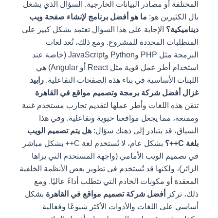
المختلفة أو مصادر البيانات الخارجية. السؤال الذي يشغل
بال الكثيرين هو:
ما هو أفضل برنامج لإنشاء صفحة ويب
ديناميكية؟
الإجابة على هذا السؤال تعتمد بشكل كبير على
المتطلبات المحددة للمشروع. ومع ذلك، تُعد لغات
البرمجة مثل PHP وPython وJavaScript (خاصة عند
استخدام أطر عمل قوية مثل React أو Angular) هي
اللبنات الأساسية في بناء هذه الصفحات التفاعلية.
رابيد
غزال أفضل شركة برمجة وتصميم مواقع في القاهرة
تتقن هذه اللغات وأطر عملها لتقديم تجارب مستخدم غنية
وممتعة، مما يجعل مواقعنا حيوية وتفاعلية. وفي هذا
السياق، قد يتبادر إلى ذهنك سؤال:
هل يتم تصميم الويب
بلغة C++؟
بشكل عام، لا تُستخدم لغة C++ بشكل مباشر
في تصميم الويب الأمامي (واجهة المستخدم التي يراها
الزائر)، ولكنها قد تُستخدم في تطوير بعض الأنظمة الخلفية
المعقدة أو مكونات الخادم التي تتطلب أداءً عاليًا. ومع
ذلك، تركز
أفضل شركة تصميم مواقع في القاهرة
بشكل
أساسي على اللغات والأدوات الأكثر شيوعًا وفعالية