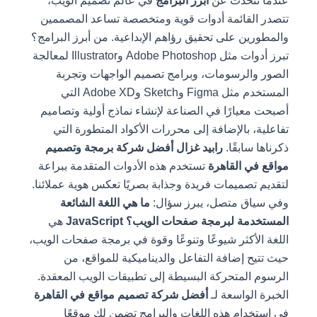
عندما نتحدث عن
أبرز البرامج
في عالم تصميم الويب،
تتصدر القائمة أدوات قوية ومتخصصة تساعد المصممين
والمطورين على تحقيق رؤاهم الإبداعية. من أبرز البرامج؟
تبرز أدوات مثل Adobe Photoshop وIllustrator لمعالجة
الصور والرسومات، وبرامج تصميم الواجهات وتجربة
المستخدم مثل Figma وSketch وAdobe XD التي
أصبحت معيارًا في الصناعة لإنشاء نماذج أولية وتصاميم
تفاعلية، بالإضافة إلى محررات الأكواد المتطورة التي
ذكرناها سابقًا.
رابيد غزال أفضل شركة برمجة وتصميم
مواقع في القاهرة
تستخدم هذه الأدوات المتقدمة ببراعة
لتقديم تصميمات فريدة وجذابة بصريًا تعكس هوية عملائنا.
وفي سياق متصل، يبرز سؤال:
ما هي اللغة الشائعة
المستخدمة لبرمجة صفحات الويب؟
JavaScript
هي
اللغة الأكثر شيوعًا وتنوعًا وقوة في برمجة صفحات الويب،
حيث تتيح إضافة التفاعل والديناميكية للمواقع، من
الرسوم المتحركة البسيطة إلى تطبيقات الويب المعقدة.
الخبرة الواسعة لـ
أفضل شركة تصميم مواقع في القاهرة
في استخدام هذه اللغات والبرامج تضمن لك موقعًا