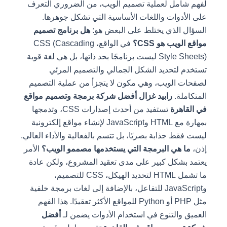
لفهم شامل لعملية تصميم الويب، من الضروري التعرف
على الأدوات واللغات الأساسية التي تشكل جوهرها.
السؤال الذي يختلط على البعض هو:
هل برنامج تصميم
مواقع الويب هو CSS؟
في الواقع، CSS (Cascading
Style Sheets) ليست برنامجًا بحد ذاتها، بل هي لغة قوية
تستخدم لتحديد الشكل الجمالي والتصميم المرئي
لصفحات الويب، وهي مكون لا يتجزأ من عملية التصميم
المتكاملة.
رابيد غزال أفضل شركة برمجة وتصميم مواقع
في القاهرة
تستفيد من أحدث إصدارات CSS، وتدمجها
بمهارة مع HTML وJavaScript لإنشاء مواقع إلكترونية
ليست فقط جذابة بصريًا، بل تتسم بالفعالية والأداء العالي.
إذن،
ما هي البرمجة التي يستخدمها مصممو الويب؟
الأمر
يعتمد بشكل كبير على مدى تعقيد المشروع، ولكن عادة
ما تشمل HTML لتحديد الهيكل، CSS للتصميم،
وJavaScript للتفاعل، بالإضافة إلى لغات برمجة خلفية
مثل PHP أو Python للمواقع الأكثر تعقيدًا. هذا الفهم
العميق والتنوع في استخدام الأدوات يضمن لـ
أفضل