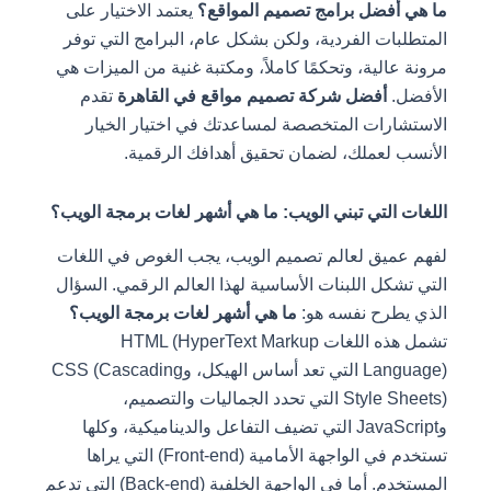
ما هي أفضل برامج تصميم المواقع؟
يعتمد الاختيار على
المتطلبات الفردية، ولكن بشكل عام، البرامج التي توفر
مرونة عالية، وتحكمًا كاملاً، ومكتبة غنية من الميزات هي
الأفضل.
أفضل شركة تصميم مواقع في القاهرة
تقدم
الاستشارات المتخصصة لمساعدتك في اختيار الخيار
الأنسب لعملك، لضمان تحقيق أهدافك الرقمية.
اللغات التي تبني الويب: ما هي أشهر لغات برمجة الويب؟
لفهم عميق لعالم تصميم الويب، يجب الغوص في اللغات
التي تشكل اللبنات الأساسية لهذا العالم الرقمي. السؤال
الذي يطرح نفسه هو:
ما هي أشهر لغات برمجة الويب؟
تشمل هذه اللغات HTML (HyperText Markup
Language) التي تعد أساس الهيكل، وCSS (Cascading
Style Sheets) التي تحدد الجماليات والتصميم،
وJavaScript التي تضيف التفاعل والديناميكية، وكلها
تستخدم في الواجهة الأمامية (Front-end) التي يراها
المستخدم. أما في الواجهة الخلفية (Back-end) التي تدعم