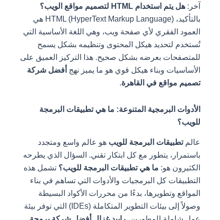
آخر:
هل يتم استخدام HTML لتصميم مواقع الويب؟
بالتأكيد، HTML (HyperText Markup Language) هي
العمود الفقري لأي صفحة ويب، وهي اللغة الأساسية التي
تُستخدم لتحديد هيكل المحتوى وتنظيمه بشكل يسمح
للمتصفحات بعرضه بشكل صحيح. هذا التركيز العميق على
الأساسيات وبناء هيكل قوي هو ما يميز نهج
أفضل شركة
تصميم مواقع في القاهرة
.
الأدوات البرمجية المتنوعة: ما هي تطبيقات البرمجة
للويب؟
عالم
تطبيقات البرمجة للويب
هو عالم واسع ومتجدد
باستمرار، يتطور مع كل ابتكار تقني. السؤال الذي يطرحه
الكثيرون هو:
ما هي تطبيقات البرمجة للويب؟
تشمل هذه
التطبيقات كل البرمجيات والأدوات التي تساهم في بناء
المواقع وتطويرها، بدءًا من محررات الأكواد البسيطة
وصولاً إلى بيئات التطوير المتكاملة (IDEs) التي توفر بيئة
عمل شاملة للمطورين.
رابيد غزال أفضل شركة برمجة