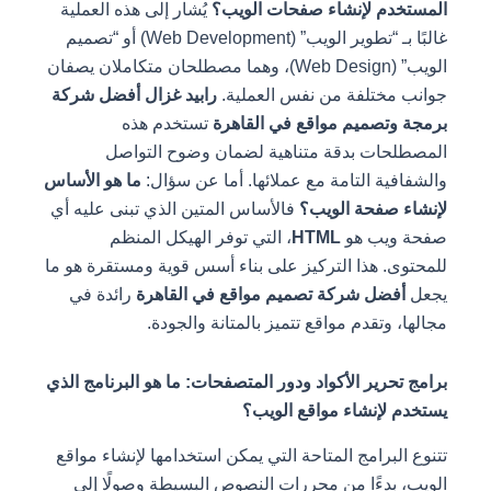
المستخدم لإنشاء صفحات الويب؟
يُشار إلى هذه العملية
غالبًا بـ “تطوير الويب” (Web Development) أو “تصميم
الويب” (Web Design)، وهما مصطلحان متكاملان يصفان
جوانب مختلفة من نفس العملية.
رابيد غزال أفضل شركة
برمجة وتصميم مواقع في القاهرة
تستخدم هذه
المصطلحات بدقة متناهية لضمان وضوح التواصل
والشفافية التامة مع عملائها. أما عن سؤال:
ما هو الأساس
لإنشاء صفحة الويب؟
فالأساس المتين الذي تبنى عليه أي
صفحة ويب هو
HTML
، التي توفر الهيكل المنظم
للمحتوى. هذا التركيز على بناء أسس قوية ومستقرة هو ما
يجعل
أفضل شركة تصميم مواقع في القاهرة
رائدة في
مجالها، وتقدم مواقع تتميز بالمتانة والجودة.
برامج تحرير الأكواد ودور المتصفحات: ما هو البرنامج الذي
يستخدم لإنشاء مواقع الويب؟
تتنوع البرامج المتاحة التي يمكن استخدامها لإنشاء مواقع
الويب، بدءًا من محررات النصوص البسيطة وصولًا إلى