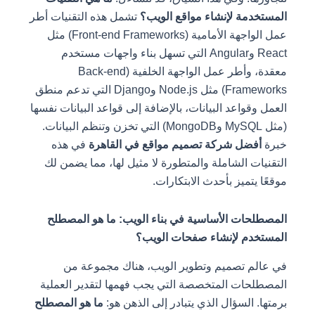
المستخدمة لإنشاء مواقع الويب؟
تشمل هذه التقنيات أطر
عمل الواجهة الأمامية (Front-end Frameworks) مثل
React وAngular التي تسهل بناء واجهات مستخدم
معقدة، وأطر عمل الواجهة الخلفية (Back-end
Frameworks) مثل Node.js وDjango التي تدعم منطق
العمل وقواعد البيانات، بالإضافة إلى قواعد البيانات نفسها
(مثل MySQL وMongoDB) التي تخزن وتنظم البيانات.
خبرة
أفضل شركة تصميم مواقع في القاهرة
في هذه
التقنيات الشاملة والمتطورة لا مثيل لها، مما يضمن لك
موقعًا يتميز بأحدث الابتكارات.
المصطلحات الأساسية في بناء الويب: ما هو المصطلح
المستخدم لإنشاء صفحات الويب؟
في عالم تصميم وتطوير الويب، هناك مجموعة من
المصطلحات المتخصصة التي يجب فهمها لتقدير العملية
برمتها. السؤال الذي يتبادر إلى الذهن هو:
ما هو المصطلح