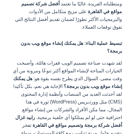
ومتطلباته الفريدة. غالبًا ما تعتمد
أفضل شركة تصميم
مواقع في القاهرة
على مزيج متكامل من الأدوات
والبرمجيات الأكثر تطورًا لضمان تقديم أفضل النتائج التي
تفوق توقعات العملاء.
تبسيط عملية البناء: هل يمكنك إنشاء موقع ويب بدون
برمجة؟
لقد شهدت صناعة تصميم الويب قفزات هائلة، وأصبحت
الخيارات المتاحة لإنشاء المواقع أكثر تنوعًا ومرونة من أي
وقت مضى. السؤال الذي يطرح نفسه بقوة هو:
هل يمكنك
إنشاء موقع ويب بدون برمجة؟
الإجابة هي نعم، بكل تأكيد!
لقد أحدثت العديد من المنصات وأنظمة إدارة المحتوى
(CMS) مثل ووردبريس (WordPress) ثورة في هذا
المجال، مما مكن الأفراد والشركات من إنشاء مواقع
احترافية حتى لو لم يمتلكوا أي خلفية برمجية.
رابيد غزال
أفضل شركة برمجة وتصميم مواقع في القاهرة
تفخر
بتقديم حلول مرنة تتناسب مع كافة المستويات، سواء