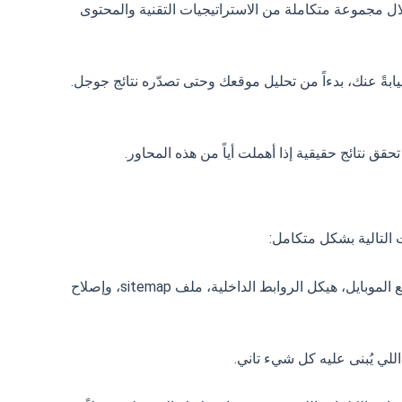
وقعك الإلكتروني في نتائج محركات البحث مثل Google وBing وغيرها، من خلال مجموعة متكاملة من الاستراتيجيات التقنية والمحتوى
يابةً عنك، بدءاً من تحليل موقعك وحتى تصدّره نتائج جوجل.
حقق نتائج حقيقية إذا أهملت أياً من هذه المحاور.
التالية بشكل متكامل:
محترفة تبدأ دايماً بتدقيق تقني كامل للموقع. ده بيشمل سرعة التحميل، التوافق مع الموبايل، هيكل الروابط الداخلية، ملف sitemap، وإصلاح
للي يُبنى عليه كل شيء تاني.