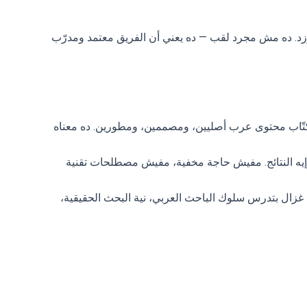
Goog وSnapchat وTikTok ومنصتَي سلة وزد. ده مش مجرد لقب — ده يعني أن الفريق معتمد ومدرّب
كتّاب محتوى عرب أصليين، ومصممين، ومطورين. ده معناه
وإيه النتائج. مفيش حاجة مخفية، مفيش مصطلحات تقنية
د غزال بتدرس سلوك الباحث العربي، نية البحث الحقيقية،