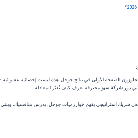
د
 من 90% من المستخدمين لا يتجاوزون الصفحة الأولى في نتائج جوجل. هذه ليست إحصائ
أتي دور
شركة سيو
محترفة تعرف كيف تُغيّر المعادلة.
شريك استراتيجي يفهم خوارزميات جوجل، يدرس منافسيك، ويبني لك حض