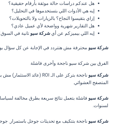
هل عندكم دراسات حالة موثقة بأرقام حقيقية؟
إيه هي الأدوات اللي بتستخدموها في التحليل؟
إزاي بتقيسوا النجاح؟ بالزيارات ولا بالتحويلات؟
هل التقارير شهرية وواضحة لأي عميل عادي؟
إيه اللي بيميزكم عن أي
شركة سيو
تانية في السوق؟
شركة سيو
محترفة مش هتتردد في الإجابة عن كل سؤال بوض
الفرق بين شركة سيو ناجحة وأخرى فاشلة
شركة سيو
ناجحة بتركز على الـ ROI (عائد الاستثمار) مش بس الزيارات. مليون زيارة بدون مبيعات = صفر.
المتصفح العشوائي.
شركة سيو
فاشلة بتعمل نتائج سريعة بطرق مخالفة لسياسات جوجل (Black Hat SEO)، وده بيأدي لعقوبات قد
لسنوات.
شركة سيو
ناجحة بتتكيف مع تحديثات جوجل باستمرار. جوجل بيُحدّث خوار