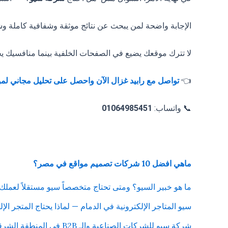
الإجابة واضحة لمن يبحث عن نتائج موثقة وشفافية كاملة وش
لا تترك موقعك يضيع في الصفحات الخلفية بينما منافسيك 
👈
تواصل مع رابيد غزال الآن واحصل على تحليل مجاني لم
📞 واتساب:
01064985451
ماهي افضل 10 شركات تصميم مواقع في مصر؟
ما هو خبير السيو؟ ومتى تحتاج متخصصاً سيو مستقلاً لعملك
سيو المتاجر الإلكترونية في الدمام — لماذا يحتاج المتجر الإلكتر
شركة سيو للشركات الصناعية والـ B2B في المنطقة الشرقية — استراتيجية مختلفة لتحقيق نتائج حقيقية