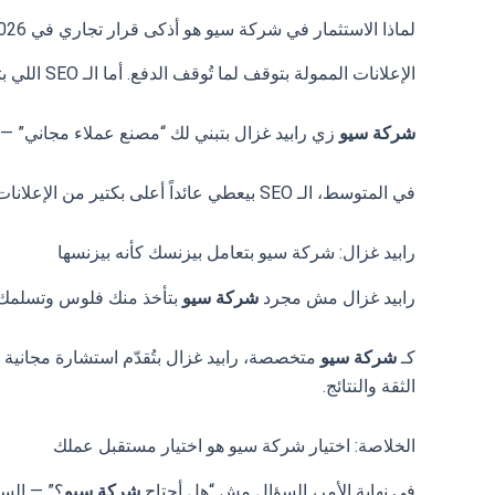
لماذا الاستثمار في شركة سيو هو أذكى قرار تجاري في 2026؟
الإعلانات الممولة بتوقف لما تُوقف الدفع. أما الـ SEO اللي بتعمله
شركة سيو
زي رابيد غزال بتبني لك “مصنع عملاء مجاني” — محتوى وروابط وترتيبات في جوجل بت
في المتوسط، الـ SEO بيعطي عائداً أعلى بكتير من الإعلانات الممولة على المدى الطويل.
رابيد غزال: شركة سيو بتعامل بيزنسك كأنه بيزنسها
رابيد غزال مش مجرد
شركة سيو
بتأخذ منك فلوس وتسلمك 
كـ
شركة سيو
متخصصة، رابيد غزال بتُقدّم استشارة مجاني
الثقة والنتائج.
الخلاصة: اختيار شركة سيو هو اختيار مستقبل عملك
في نهاية الأمر، السؤال مش “هل أحتاج
شركة سيو
؟” — الس