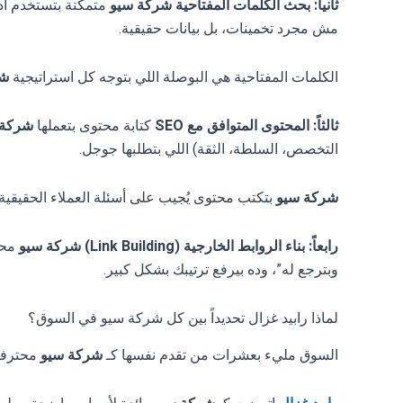
ثانياً: بحث الكلمات المفتاحية
شركة سيو
مش مجرد تخمينات، بل بيانات حقيقية.
الكلمات المفتاحية هي البوصلة اللي بتوجه كل استراتيجية
شر
ثالثاً: المحتوى المتوافق مع SEO
كتابة محتوى بتعملها
شركة 
التخصص، السلطة، الثقة) اللي بتطلبها جوجل.
شركة سيو
بتكتب محتوى يُجيب على أسئلة العملاء الحقيقية،
رابعاً: بناء الروابط الخارجية (Link Building)
شركة سيو
محت
وبترجع له”، وده بيرفع ترتيبك بشكل كبير.
لماذا رابيد غزال تحديداً بين كل شركة سيو في السوق؟
السوق مليء بعشرات من تقدم نفسها كـ
شركة سيو
محترفة.