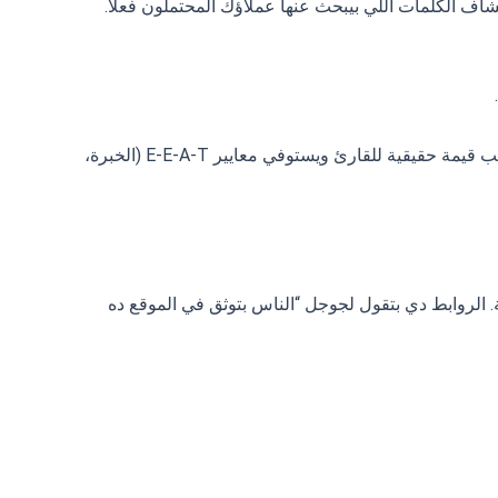
تخدم أدوات متخصصة زي Ahrefs وSemrush وGoogle Search Console لاكتشاف الكلمات اللي بيبحث عنها عملاؤك المحتملون فعلاً.
محترفة مش مجرد نصوص مليانة كلمات مفتاحية. ده محتوى بيجيب قيمة حقيقية للقارئ ويستوفي معايير E-E-A-T (الخبرة،
الروابط دي بتقول لجوجل “الناس بتوثق في الموقع ده