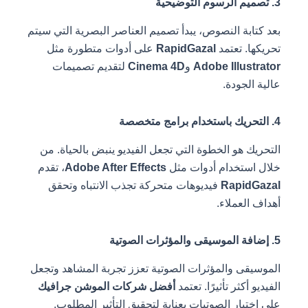
3. تصميم الرسوم التوضيحية
بعد كتابة النصوص، يبدأ تصميم العناصر البصرية التي سيتم
تحريكها. تعتمد
RapidGazal
على أدوات متطورة مثل
Adobe Illustrator
و
Cinema 4D
لتقديم تصميمات
عالية الجودة.
4. التحريك باستخدام برامج متخصصة
التحريك هو الخطوة التي تجعل الفيديو ينبض بالحياة. من
خلال استخدام أدوات مثل
Adobe After Effects
، تقدم
RapidGazal
فيديوهات متحركة تجذب الانتباه وتحقق
أهداف العملاء.
5. إضافة الموسيقى والمؤثرات الصوتية
الموسيقى والمؤثرات الصوتية تعزز تجربة المشاهد وتجعل
الفيديو أكثر تأثيرًا. تعتمد
أفضل شركات الموشن جرافيك
على اختيار الصوتيات بعناية لتحقيق التأثير المطلوب.