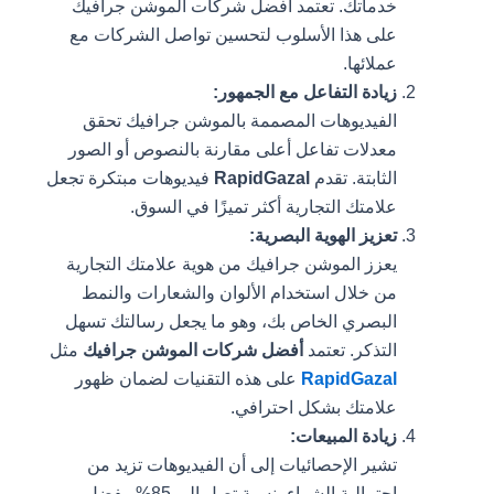
خدماتك. تعتمد أفضل شركات الموشن جرافيك
على هذا الأسلوب لتحسين تواصل الشركات مع
عملائها.
زيادة التفاعل مع الجمهور:
الفيديوهات المصممة بالموشن جرافيك تحقق
معدلات تفاعل أعلى مقارنة بالنصوص أو الصور
الثابتة. تقدم
RapidGazal
فيديوهات مبتكرة تجعل
علامتك التجارية أكثر تميزًا في السوق.
تعزيز الهوية البصرية:
يعزز الموشن جرافيك من هوية علامتك التجارية
من خلال استخدام الألوان والشعارات والنمط
البصري الخاص بك، وهو ما يجعل رسالتك تسهل
التذكر. تعتمد
أفضل شركات الموشن جرافيك
مثل
RapidGazal
على هذه التقنيات لضمان ظهور
علامتك بشكل احترافي.
زيادة المبيعات:
تشير الإحصائيات إلى أن الفيديوهات تزيد من
احتمالية الشراء بنسبة تصل إلى 85%. بفضل