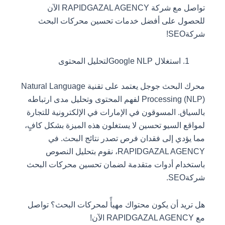
تواصل مع شركة RAPIDGAZAL AGENCY الآن
للحصول على أفضل خدمات تحسين محركات البحث
شركةSEO!
استغلال Google NLPلتحليل المحتوى
محرك البحث جوجل يعتمد على تقنية Natural Language
Processing (NLP) لفهم المحتوى وتحليل مدى ارتباطه
بالسياق. المسوقون في الإمارات في الإلكترونية للتجارة
لمواقع السيو تحسين لا يستغلون هذه الميزة بشكل كافٍ،
مما يؤدي إلى فقدان فرص تصدر نتائج البحث. في
RAPIDGAZAL AGENCY، نقوم بتحليل النصوص
باستخدام أدوات متقدمة لضمان تحسين محركات البحث
شركةSEO.
هل تريد أن يكون محتواك مهيأً لمحركات البحث؟ تواصل
مع RAPIDGAZAL AGENCY الآن!