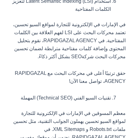
استخدام Latent Semantic Indexing (LSI) لتعزيز
الكلمات المفتاحية
في الإمارات في الإلكترونية للتجارة لمواقع السيو تحسين،
تعتمد محركات البحث على LSI لفهم العلاقة بين الكلمات
المفتاحية. في RAPIDGAZAL AGENCY، نقوم بتحليل
المحتوى وإضافة كلمات مفتاحية مترابطة لضمان تحسين
محركات البحث شركةSEO بشكل أكثر ذكاءً.
حقق ترتيبًا أعلى في محركات البحث مع RAPIDGAZAL
AGENCY، تواصل معنا الآن!
تقنيات السيو الفني (Technical SEO) المهملة
معظم المسوقين في الإمارات في الإلكترونية للتجارة
لمواقع السيو تحسين يهملون الجوانب التقنية، مثل تحسين
ملفات Robots.txt و XML Sitemaps. في
RAPIDGAZAL AGENCY، نضمن أن موقعك مفهرس