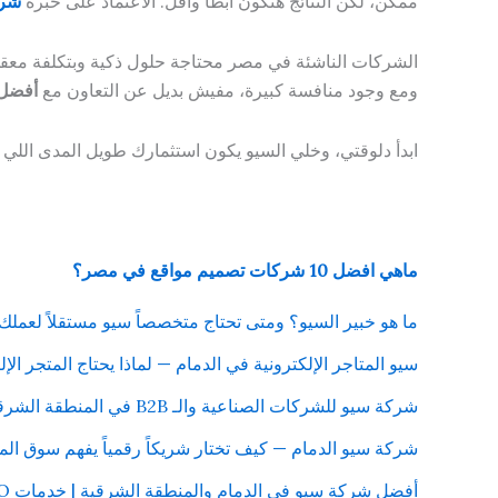
ممكن، لكن النتائج هتكون أبطأ وأقل. الاعتماد على خبرة
شرك
الشركات الناشئة في مصر محتاجة حلول ذكية وبتكلفة معقول
ومع وجود منافسة كبيرة، مفيش بديل عن التعاون مع
أفضل
ابدأ دلوقتي، وخلي السيو يكون استثمارك طويل المدى اللي
ماهي افضل 10 شركات تصميم مواقع في مصر؟
ما هو خبير السيو؟ ومتى تحتاج متخصصاً سيو مستقلاً لعملك
سيو المتاجر الإلكترونية في الدمام — لماذا يحتاج المتجر الإلكتر
شركة سيو للشركات الصناعية والـ B2B في المنطقة الشرقية — استراتيجية مختلفة لتحقيق نتائج حقيقية
شركة سيو الدمام — كيف تختار شريكاً رقمياً يفهم سوق ال
أفضل شركة سيو في الدمام والمنطقة الشرقية | خدمات SEO للشركات مع Rapid Gazal