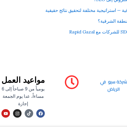
منطقة الشرقية؟
مواعيد العمل
ركة سيو في
الرياض
يومياً من 9 صباحاً إلى 6
مساءاً، عدا يوم الجمعة
إجازة
Y
I
F
o
n
a
u
s
c
t
t
e