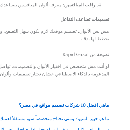
راقب المنافسين
: معرفة ألوان المنافسين بتساعدك ت
تصميمات تضاعف التفاعل
مش بس الألوان، تصميم موقعك لازم يكون سهل التصفح، واضح،
تخطط لها بدقة.
نصيحة من Rapid Gazal
لو أنت مش متخصص في اختيار الألوان والتصميمات، تواص
المدعومة بالذكاء الاصطناعي عشان نختار تصميمات وألوان 
ماهي افضل 10 شركات تصميم مواقع في مصر؟
ما هو خبير السيو؟ ومتى تحتاج متخصصاً سيو مستقلاً لعملك
سيو المتاجر الإلكترونية في الدمام — لماذا يحتاج المتجر الإلكتر