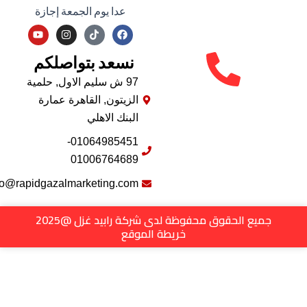
عدا يوم الجمعة إجازة
Y
I
F
o
n
a
u
s
c
نسعد بتواصلكم
t
t
e
u
a
b
b
g
o
97 ش سليم الاول, حلمية
e
r
o
الزيتون, القاهرة عمارة
a
k
m
البنك الاهلي
01064985451-
01006764689
info@rapidgazalmarketing.com
جميع الحقوق محفوظة لدى شركة رابيد غزل @2025
خريطة الموقع