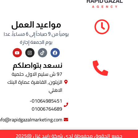
مواعيد العمل
يومياً من 9 صباحاً إلى 6 مساءاً، عدا
يوم الجمعة إجازة
Y
I
F
o
n
a
u
s
c
t
t
e
نسعد بتواصلكم
u
a
b
b
g
o
97 ش سليم الاول, حلمية
e
r
o
الزيتون, القاهرة عمارة البنك
a
k
m
الاهلي
01064985451-
01006764689
info@rapidgazalmarketing.com
جميع الحقوق محفوظة لدى شركة رابيد غزل @2025