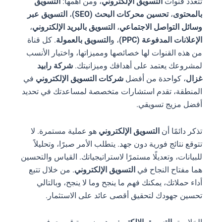
تتعدد قنوات
التسويق الإلكتروني
، ومن أهمها:
التسويق
بالمحتوى
،
تحسين محركات البحث (SEO)
،
التسويق عبر
وسائل التواصل الاجتماعي
،
التسويق بالبريد الإلكتروني
،
الإعلانات المدفوعة (PPC)
، و
التسويق بالعمولة
. كل قناة
من هذه القنوات لها خصائصها ومميزاتها، واختيار الأنسب
لمشروعك يعتمد على أهدافك وميزانيتك.
شركة رابيد
غزال
، كواحدة من أفضل
شركات التسويق الإلكتروني
في
المنطقة، تقدم استشارات متخصصة لمساعدتك في تحديد
أفضل مزيج تسويقي.
تذكر دائمًا أن
التسويق الإلكتروني
هو عملية مستمرة. لا
تتوقع نتائج فورية دون جهد. يتطلب الأمر صبرًا، وتحليلاً
للبيانات، وتعديلًا مستمرًا لاستراتيجياتك. القياس والتحسين
هما مفتاح النجاح في
التسويق الإلكتروني
. من خلال تتبع
أداء حملاتك، يمكنك فهم ما ينجح وما لا ينجح، وبالتالي
تحسين جهودك لتحقيق أقصى عائد على الاستثمار.