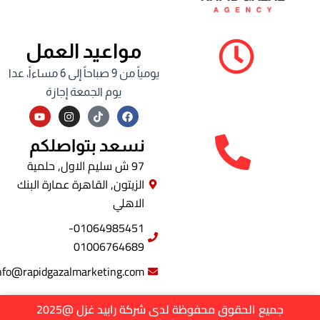
مواعيد العمل
يومياً من 9 صباحاً إلى 6 مساءاً، عدا
يوم الجمعة إجازة
Y
I
F
o
n
a
u
s
c
t
t
e
نسعد بتواصلكم
u
a
b
b
g
o
97 ش سليم الاول, حلمية
e
r
o
الزيتون, القاهرة عمارة البنك
a
k
m
الاهلي
01064985451-
01006764689
info@rapidgazalmarketing.com
جميع الحقوق محفوظة لدى شركة رابيد غزل @2025