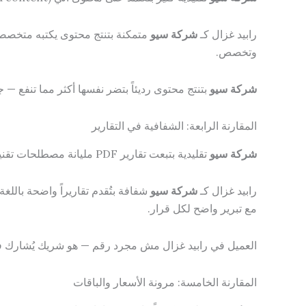
رابيد غزال كـ
شركة سيو
وتخصص.
شركة سيو
بتنتج محتوى رديئاً بتضر نفسها أكثر مما تنفع — جوجل في 2025 أصبح يعاقب المحت
المقارنة الرابعة: الشفافية في التقارير
شركة سيو
تقليدية بتبعت تقارير PDF مليانة مصطلحات تقنية معقدة، أو بتركز فقط على أرقام الزيارات الكلية دون تفصيل الكلمات والمصادر والتحويلات.
رابيد غزال كـ
شركة سيو
شفافة بتُقدم تقاريراً واضحة باللغ
مع تبرير واضح لكل قرار.
العميل في رابيد غزال مش مجرد رقم — هو شريك يُشارك في
المقارنة الخامسة: مرونة الأسعار والباقات