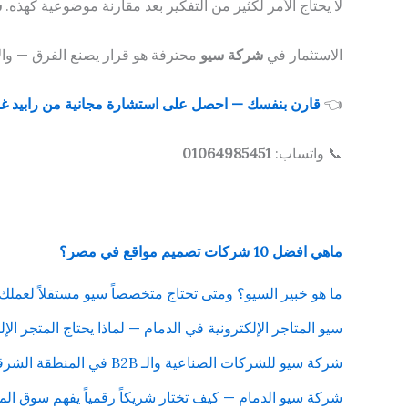
لا يحتاج الأمر لكثير من التفكير بعد مقارنة موضوعية كهذه.
ش
الاستثمار في
شركة سيو
محترفة هو قرار يصنع الفرق — والاست
👈
قارن بنفسك — احصل على استشارة مجانية من رابيد غ
📞 واتساب:
01064985451
ماهي افضل 10 شركات تصميم مواقع في مصر؟
ما هو خبير السيو؟ ومتى تحتاج متخصصاً سيو مستقلاً لعملك
سيو المتاجر الإلكترونية في الدمام — لماذا يحتاج المتجر الإلكتر
شركة سيو للشركات الصناعية والـ B2B في المنطقة الشرقية — استراتيجية مختلفة لتحقيق نتائج حقيقية
شركة سيو الدمام — كيف تختار شريكاً رقمياً يفهم سوق ال