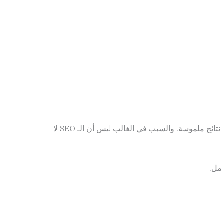
لم تُحقق ما وعدت به — دفعوا آلاف الجنيهات وانتظروا أشهراً دون نتائج ملموسة. والسبب في الغالب ليس أن الـ SEO لا
مل.