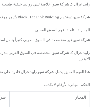
رابيد غزال كـ
شركة سيو
أخلاقية تبني روابط خلفية طبيعية وعالية الجودة عبر Guest Posting في مواقع موثوق
شركة سيو
تستخدم Black Hat Link Building بتُدمر موقعك على المدى البعيد حتى لو حققت ترتيبات سريعة في البداية. الاستدامة هي الفارق الحاسم.
المقارنة الثامنة: فهم السوق المحلي
شركة سيو
غير متخصصة في السوق العربي كثيراً بتنقل است
رابيد غزال كـ
شركة سيو
متخصصة في السوق العربي بتدرس ا
الأونلاين.
هذا الفهم العميق يجعل
شركة سيو
رابيد غزال قادرة على تحق
الحكم النهائي: الأرقام لا تكذب
المعيار
شركة