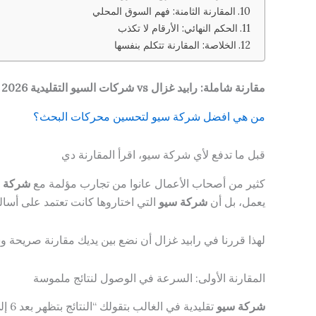
المقارنة الثامنة: فهم السوق المحلي
الحكم النهائي: الأرقام لا تكذب
الخلاصة: المقارنة تتكلم بنفسها
مقارنة شاملة: رابيد غزال vs شركات السيو التقليدية 2026 — من يستحق استثمارك؟
من هي افضل شركة سيو لتحسين محركات البحث؟
قبل ما تدفع لأي شركة سيو، اقرأ المقارنة دي
كثير من أصحاب الأعمال عانوا من تجارب مؤلمة مع
شركة 
يعمل، بل أن
شركة سيو
التي اختاروها كانت تعتمد على أسال
لهذا قررنا في رابيد غزال أن نضع بين يديك مقارنة صريحة 
المقارنة الأولى: السرعة في الوصول لنتائج ملموسة
شركة سيو
تقليدية في الغالب بتقولك “النتائج بتظهر بعد 6 إلى 12 شهراً” وبتستخدم الجملة دي كذريعة لعدم تقديم أي التزام.