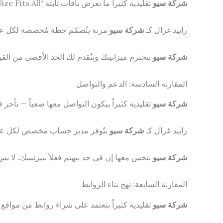
شركة سيو
تقليدية كثيراً ما تعرض باقات ثابتة “One Size Fits All” — إما باقة رخيصة بخدمات منقوصة أو باقة غالية لا تتناسب مع حجم مشروعك.
رابيد غزال كـ
شركة سيو
مرنة بتُصمّم خطة مُخصصة لكل عميل بناءً على تحليل
شركة سيو
بتحترم ميزانيتك وبتُقدم لك الحد الأقصى من الق
المقارنة السادسة: الدعم والتواصل
شركة سيو
تقليدية كثيراً بيكون التواصل معها صعباً — تأ
رابيد غزال كـ
شركة سيو
بتُوفر مدير حساب مخصص لكل عميل،
شركة سيو
بتحس معها إن في حد بيهتم فعلاً ببيزنسك، لا بس
المقارنة السابعة: نهج بناء الروابط
شركة سيو
تقليدية كثيراً بتعتمد على شراء روابط من مواقع ضعيفة أو شبكات PBN (Private Blog Networks)