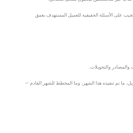
خصصون في التسويق واللغة العربية، يستوفي معايير E-E-A-T الصارمة، ويُجيب على الأسئلة الحقيقية للعميل المستهدف بعمق
ويل، ما تم تنفيذه هذا الشهر، وما المخطط للشهر القادم —