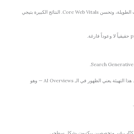
منهجية بتبدأ في رؤية مؤشرات تحسن ملموسة خلال أول 30 إلى 45 يوم — في الفهرسة، الظهور للكلمات الطويلة، وتحسن Core Web Vitals. النتائج الكبيرة بتيجي
متقدمة بتُهيئ محتوى موقعك ليكون المصدر الذي تقتبس منه أنظمة الذكاء الاصطناعي في جوجل وBing. هذا التهيئة يعني الظهور في الـ AI Overviews — وهو