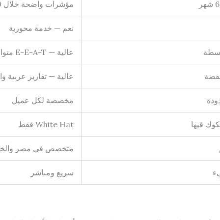
هر
مؤشرات واضحة خلال 30-45 يوم
نعم — خدمة محورية
سطة
عالية — E-E-A-T متوافق
فضة
عالية — تقارير عربية و
ودة
مخصصة لكل عميل
وك فيها
White Hat فقط
متخصص في مصر والخل
ء
سريع ومباشر