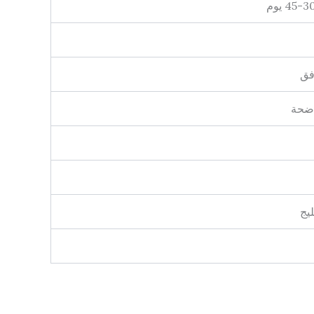
اضحة
يج