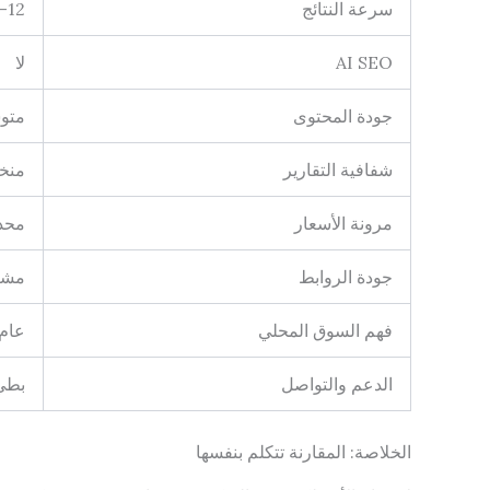
سرعة النتائج
6-12 ش
AI SEO
لا
جودة المحتوى
متو
شفافية التقارير
منخ
مرونة الأسعار
محد
جودة الروابط
مشك
فهم السوق المحلي
عام
الدعم والتواصل
بطي
الخلاصة: المقارنة تتكلم بنفسها