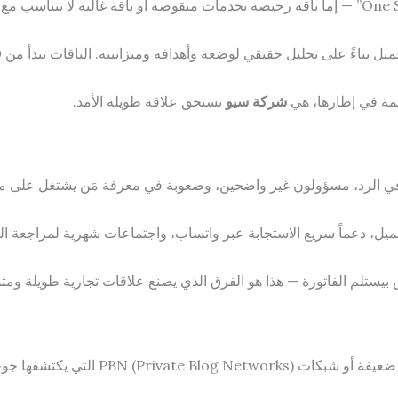
 حقيقي لوضعه وأهدافه وميزانيته. الباقات تبدأ من 4,000 جنيه شهرياً وتتدرج حسب حجم العمل المطلوب.
يمة في إطارها، هي
شركة سيو
تستحق علاقة طويلة الأمد.
خر في الرد، مسؤولون غير واضحين، وصعوبة في معرفة مَن يشتغل على م
 دعماً سريع الاستجابة عبر واتساب، واجتماعات شهرية لمراجعة النت
 بيستلم الفاتورة — هذا هو الفرق الذي يصنع علاقات تجارية طويلة ومث
 التي يكتشفها جوجل ويُعاقب عليها.