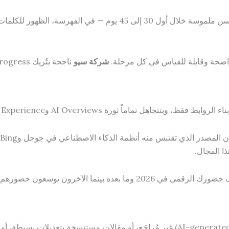
ضحة وقابلة للقياس في كل مرحلة.
شركة سيو
ناجحة بتُريك progress حقيقياً لا وعوداً فارغة.
ل تماماً ثورة AI Overviews وSearch Generative Experience.
 المجال.
عده بينما الآخرون يوسعون حضورهم.