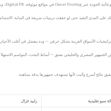
ة، Digital PR، ومحتوى يستحق الإشارة إليه.
راتيجيات الأسواق الغربية بشكل حرفي — وده بيفشل في أغلب الأحيان 
لجمهور المصري والخليجي بعمق — أنماط البحث، المواسم الاستهلاك
يق نتائج أسرع وأثبت لأنها تستهدف جمهورها بدقة متناهية.
 سيو تقليدية
رابيد غزال