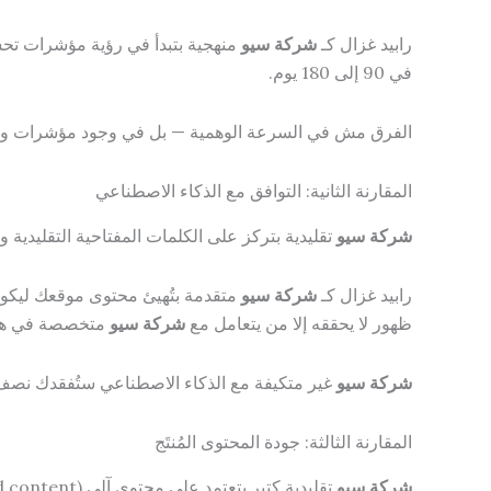
رابيد غزال كـ
شركة سيو
في 90 إلى 180 يوم.
الفرق مش في السرعة الوهمية — بل في وجود مؤشرات وا
المقارنة الثانية: التوافق مع الذكاء الاصطناعي
شركة سيو
تقليدية بتركز على الكلمات المفتاحية التقليدية وبناء الروابط فقط، وبتتجاه
رابيد غزال كـ
شركة سيو
ظهور لا يحققه إلا من يتعامل مع
شركة سيو
متخصصة في هذا
شركة سيو
غير متكيفة مع الذكاء الاصطناعي ستُفقدك نصف حضورك الرقمي في 2026 وما ب
المقارنة الثالثة: جودة المحتوى المُنتَج
شركة سيو
تقليدية كتير بتعتمد على محتوى آلي (AI-generated content) غير مُراجَع، أو مقالات مستنسخة بتعديلات بسيطة، أو كتّاب غير متخصصين بيكتبون بشكل سطحي.