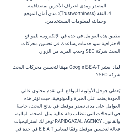
المصدر ومدى اعتراف الآخرين بمصداقيته.
الثقة (Trustworthiness): مدى أمان الموقع
وحمايته لمعلومات المستخدمين.
تطبيق هذه العوامل في جدة في الإلكترونية للمواقع
الاحترافية سيو خدمات يساعدك في تحسين محركات
البحث شركة SEO وجذب المزيد من الزوار.
لماذا يعتبر Google E-E-A-T مهمًا لتحسين محركات البحث
شركة SEO؟
يُعطي جوجل الأولوية للمواقع التي تقدم محتوى عالي
الجودة يعتمد على الخبرة والموثوقية، حيث تؤثر هذه
العوامل على مدى تصدر موقعك في نتائج البحث، خاصةً
في المجالات التي تتطلب دقة عالية مثل الصحة، المالية،
والقانون. RAPIDGAZAL AGENCY توفر لك استراتيجيات
فعالة لتحسين موقعك وفقًا لمعايير E-E-A-T في جدة في