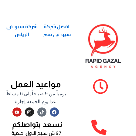
افضل شركة
شركة سيو في
سيو في مصر
الرياض
مواعيد العمل
يومياً من 9 صباحاً إلى 6 مساءاً،
عدا يوم الجمعة إجازة
Y
I
F
o
n
a
u
s
c
t
t
e
نسعد بتواصلكم
u
a
b
b
g
o
97 ش سليم الاول, حلمية