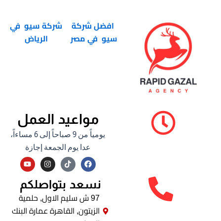
افضل شركة
شركة سيو في
سيو في مصر
الرياض
مواعيد العمل
يومياً من 9 صباحاً إلى 6 مساءاً،
عدا يوم الجمعة إجازة
Y
I
F
o
n
a
u
s
c
نسعد بتواصلكم
t
t
e
u
a
b
b
g
o
97 ش سليم الاول, حلمية
e
r
o
الزيتون, القاهرة عمارة البنك
a
k
m