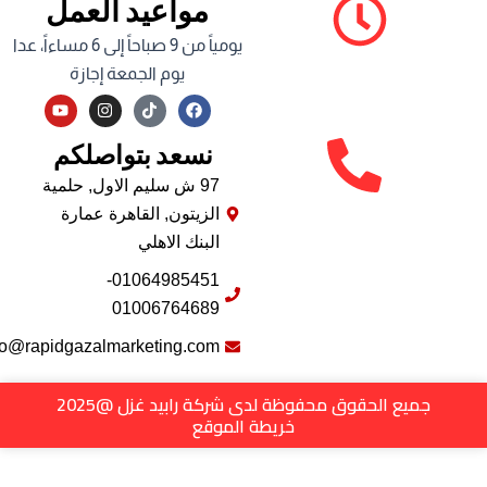
مواعيد العمل
يومياً من 9 صباحاً إلى 6 مساءاً، عدا
يوم الجمعة إجازة
Y
I
F
o
n
a
u
s
c
نسعد بتواصلكم
t
t
e
u
a
b
b
g
o
97 ش سليم الاول, حلمية
e
r
o
الزيتون, القاهرة عمارة
a
k
m
البنك الاهلي
01064985451-
01006764689
info@rapidgazalmarketing.com
جميع الحقوق محفوظة لدى شركة رابيد غزل @2025
خريطة الموقع