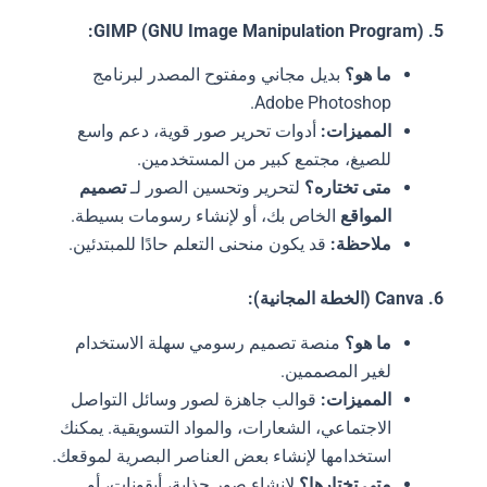
5. GIMP (GNU Image Manipulation Program):
ما هو؟
بديل مجاني ومفتوح المصدر لبرنامج
Adobe Photoshop.
المميزات:
أدوات تحرير صور قوية، دعم واسع
للصيغ، مجتمع كبير من المستخدمين.
متى تختاره؟
لتحرير وتحسين الصور لـ
تصميم
المواقع
الخاص بك، أو لإنشاء رسومات بسيطة.
ملاحظة:
قد يكون منحنى التعلم حادًا للمبتدئين.
6. Canva (الخطة المجانية):
ما هو؟
منصة تصميم رسومي سهلة الاستخدام
لغير المصممين.
المميزات:
قوالب جاهزة لصور وسائل التواصل
الاجتماعي، الشعارات، والمواد التسويقية. يمكنك
استخدامها لإنشاء بعض العناصر البصرية لموقعك.
متى تختارها؟
لإنشاء صور جذابة، أيقونات، أو