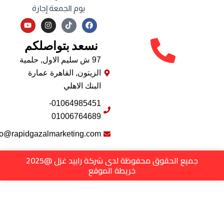
يوم الجمعة إجازة
Y
I
F
o
n
a
u
s
c
نسعد بتواصلكم
t
t
e
u
a
b
b
g
o
97 ش سليم الاول, حلمية
e
r
o
الزيتون, القاهرة عمارة
a
k
m
البنك الاهلي
01064985451-
01006764689
info@rapidgazalmarketing.com
جميع الحقوق محفوظة لدى شركة رابيد غزل @2025
خريطة الموقع