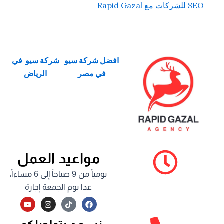
SEO للشركات مع Rapid Gazal
افضل شركة سيو
شركة سيو في
في مصر
الرياض
مواعيد العمل
يومياً من 9 صباحاً إلى 6 مساءاً،
عدا يوم الجمعة إجازة
Y
I
F
o
n
a
u
s
c
t
t
e